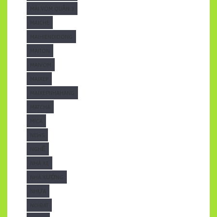
MÁI VÒM QUẬN 3
MAICHE
MAIHIENDIDONG
MAITON
MAIVOM
MAIXEP
MAIXEPNHAHANG
MATCHA
MICA
NEWS
NGHỆ
NHÀ XE
NHÀ XƯỞNG
NHỰA
NOIBAT