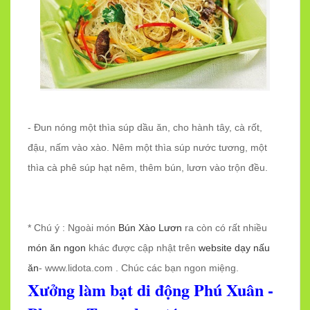
- Đun nóng một thìa súp dầu ăn, cho hành tây, cà rốt,
đậu, nấm vào xào. Nêm một thìa súp nước tương, một
thìa cà phê súp hạt nêm, thêm bún, lươn vào trộn đều.
* Chú ý : Ngoài món
Bún Xào Lươn
ra còn có rất nhiều
món ăn ngon
khác được cập nhật trên
website dạy nấu
ăn
- www.lidota.com . Chúc các bạn ngon miệng.
Xưởng làm bạt di động Phú Xuân -