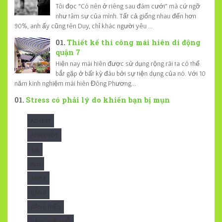
Tôi đọc “Có nên ở riêng sau đám cưới” mà cứ ngỡ
như tâm sự của mình. Tất cả giống nhau đến hơn
90%, anh ấy cũng tên Duy, chỉ khác người yêu ...
Thiết kế thi công mái hiên di động
quận 7
Hiện nay mái hiên được sử dụng rộng rãi ta có thể
bắt gặp ở bất kỳ đâu bởi sự tiện dụng của nó. Với 10
năm kinh nghiệm mái hiên Đông Phương...
Stress có phải lý do khiến bạn bị mụn
ADVERT
ADWORDS
AIR
ALU
APPLE
BẢNG
BẢNG HIỆU
BẢNG HIỆU GỖ