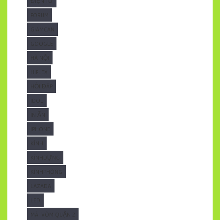
ĐIỆN TỬ
FORUM
GIAMCAN
GOOGLE
HÀ NỘI
HIFLEX
HỎI ĐÁP
IDOL
IN ẤN
IPHONE
KÍNH
KÍNHDỰNG
KÍNHPHÒNG
LAZADA
LED
MÁI VÒM QUẬN 2