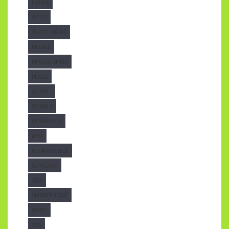
NOKIA
OPPO
Ô CHE NẮNG
PHONE
PHONG THỦY
PLACE
QUẬN 1
QUẬN 3
QUẬN HCM
RÈM
REPAIRHOUSE
SAMSUNG
SEO
SMARTPHONE
SONY
SPA