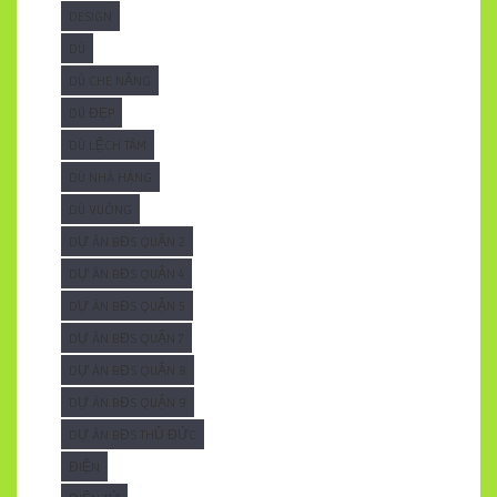
DESIGN
DÙ
DÙ CHE NẮNG
DÙ ĐẸP
DÙ LỆCH TÂM
DÙ NHÀ HÀNG
DÙ VUÔNG
DỰ ÁN BĐS QUẬN 2
DỰ ÁN BĐS QUẬN 4
DỰ ÁN BĐS QUẬN 5
DỰ ÁN BĐS QUẬN 7
DỰ ÁN BĐS QUẬN 8
DỰ ÁN BĐS QUẬN 9
DỰ ÁN BĐS THỦ ĐỨC
ĐIỆN