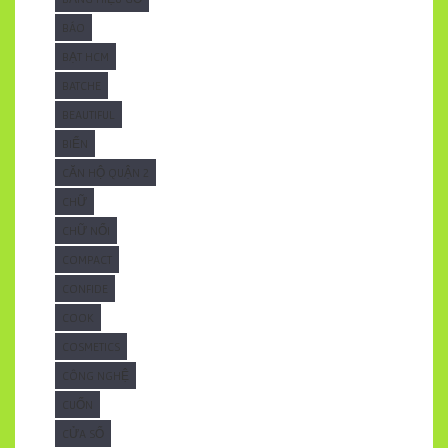
BÁO
BẠT HCM
BATCHE
BEAUTIFUL
BIỂN
CĂN HỘ QUẬN 2
CHỮ
CHỮ NỔI
COMPACT
CONFIDE
COOK
COSMETICS
CÔNG NGHỆ
CUỐN
CỬA SỔ