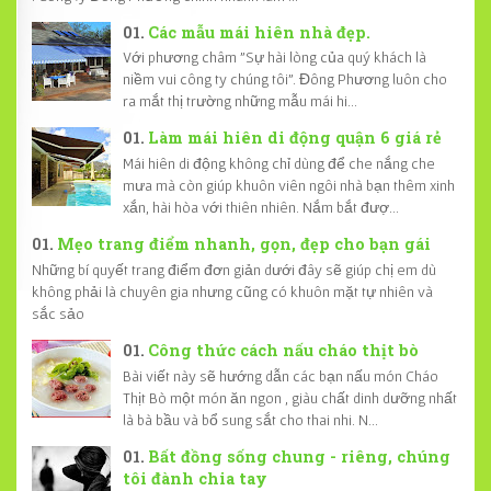
Các mẫu mái hiên nhà đẹp.
Với phương châm "Sự hài lòng của quý khách là
niềm vui công ty chúng tôi". Đông Phương luôn cho
ra mắt thị trường những mẫu mái hi...
Làm mái hiên di động quận 6 giá rẻ
Mái hiên di động không chỉ dùng để che nắng che
mưa mà còn giúp khuôn viên ngôi nhà bạn thêm xinh
xắn, hài hòa với thiên nhiên. Nắm bắt đượ...
Mẹo trang điểm nhanh, gọn, đẹp cho bạn gái
Những bí quyết trang điểm đơn giản dưới đây sẽ giúp chị em dù
không phải là chuyên gia nhưng cũng có khuôn mặt tự nhiên và
sắc sảo
Công thức cách nấu cháo thịt bò
Bài viết này sẽ hướng dẫn các bạn nấu món Cháo
Thịt Bò một món ăn ngon , giàu chất dinh dưỡng nhất
là bà bầu và bổ sung sắt cho thai nhi. N...
Bất đồng sống chung - riêng, chúng
tôi đành chia tay