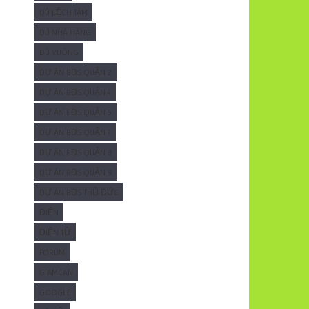
DÙ LỆCH TÂM
DÙ NHÀ HÀNG
DÙ VUÔNG
DỰ ÁN BĐS QUẬN 2
DỰ ÁN BĐS QUẬN 4
DỰ ÁN BĐS QUẬN 5
DỰ ÁN BĐS QUẬN 7
DỰ ÁN BĐS QUẬN 8
DỰ ÁN BĐS QUẬN 9
DỰ ÁN BĐS THỦ ĐỨC
ĐIỆN
ĐIỆN TỬ
FORUM
GIAMCAN
GOOGLE