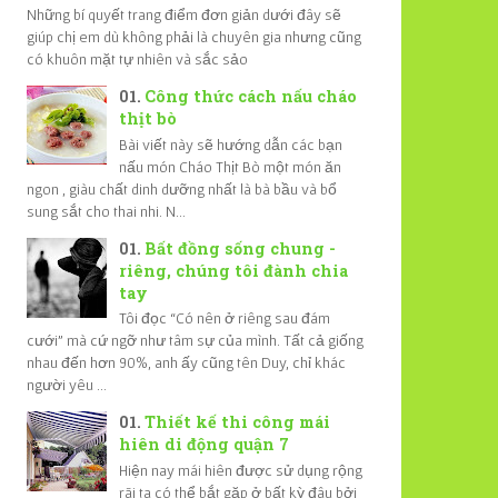
Những bí quyết trang điểm đơn giản dưới đây sẽ
giúp chị em dù không phải là chuyên gia nhưng cũng
có khuôn mặt tự nhiên và sắc sảo
Công thức cách nấu cháo
thịt bò
Bài viết này sẽ hướng dẫn các bạn
nấu món Cháo Thịt Bò một món ăn
ngon , giàu chất dinh dưỡng nhất là bà bầu và bổ
sung sắt cho thai nhi. N...
Bất đồng sống chung -
riêng, chúng tôi đành chia
tay
Tôi đọc “Có nên ở riêng sau đám
cưới” mà cứ ngỡ như tâm sự của mình. Tất cả giống
nhau đến hơn 90%, anh ấy cũng tên Duy, chỉ khác
người yêu ...
Thiết kế thi công mái
hiên di động quận 7
Hiện nay mái hiên được sử dụng rộng
rãi ta có thể bắt gặp ở bất kỳ đâu bởi