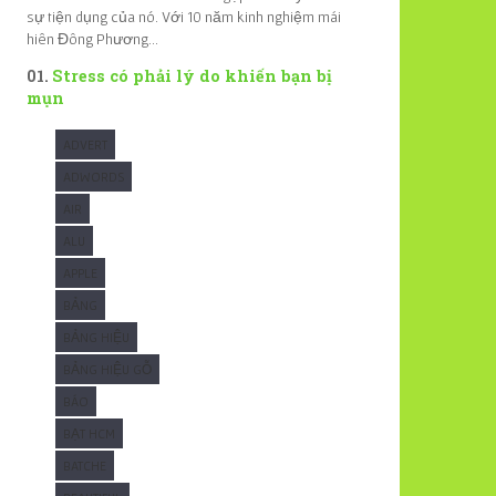
sự tiện dụng của nó. Với 10 năm kinh nghiệm mái
hiên Đông Phương...
Stress có phải lý do khiến bạn bị
mụn
ADVERT
ADWORDS
AIR
ALU
APPLE
BẢNG
BẢNG HIỆU
BẢNG HIỆU GỖ
BÁO
BẠT HCM
BATCHE