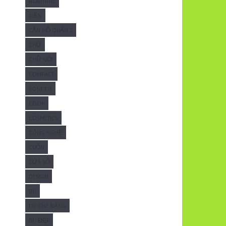
BEAUTIFUL
BIỂN
CĂN HỘ QUẬN 2
CHỮ
CHỮ NỔI
COMPACT
CONFIDE
COOK
COSMETICS
CÔNG NGHỆ
CUỐN
CỬA SỔ
DESIGN
DÙ
DÙ CHE NẮNG
DÙ ĐẸP