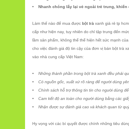
• Nhanh chóng lấy lại vẻ ngoài trẻ trung, khiến
Làm thế nào để mua được
bột trà
xanh giá rẻ tp hcm
cấp như hiện nay, tuy nhiên do chỉ tập trung đến mứ
lầm sản phẩm, không thể thể hiện hết sức mạnh của 
cho việc đánh giá độ tin cậy của đơn vị bán bột trà x
vào nhà cung cấp Việt Nam:
• Những thành phần trong bột trà xanh đều phải qu
• Có nguồn gốc, xuất xứ rõ ràng để người dùng yê
• Chính sách hỗ trợ thông tin tin cho người dùng để
• Cam kết độ an toàn cho người dùng bằng các giấ
• Nhận được sự đánh giá cao và khách quan từ quý
Hy vọng với các bí quyết được chính những tiêu dùn