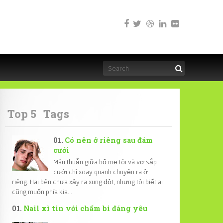
Top 5
Tags
Có nên ở riêng sau đám
cưới
Mâu thuẫn giữa bố mẹ tôi và vợ sắp
cưới chỉ xoay quanh chuyện ra ở
riêng. Hai bên chưa xảy ra xung đột, nhưng tôi biết ai
cũng muốn phía kia...
Nail xì tin với chấm bi đáng yêu