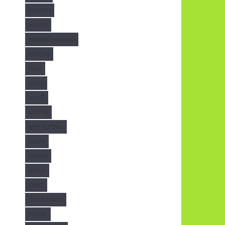
MAIVOM
MAIXEP
MAIXEPNHAHANG
MATCHA
MICA
NEWS
NGHỆ
NHÀ XE
NHÀ XƯỞNG
NHỰA
NOIBAT
NOKIA
OPPO
Ô CHE NẮNG
PHONE