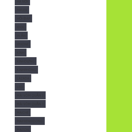
HÀ NỘI
HIFLEX
HỎI ĐÁP
IDOL
IN ẤN
IPHONE
KÍNH
KÍNHDỰNG
KÍNHPHÒNG
LAZADA
LED
MÁI VÒM QUẬN 2
MÁI VÒM QUẬN 3
MAICHE
MAIHIENDIDONG
MAITON