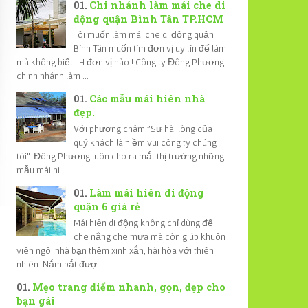
Chi nhánh làm mái che di
động quận Bình Tân TP.HCM
Tôi muốn làm mái che di động quận
Bình Tân muốn tìm đơn vị uy tín để làm
mà không biết LH đơn vị nào ! Công ty Đông Phương
chinh nhánh làm ...
Các mẫu mái hiên nhà
đẹp.
Với phương châm "Sự hài lòng của
quý khách là niềm vui công ty chúng
tôi". Đông Phương luôn cho ra mắt thị trường những
mẫu mái hi...
Làm mái hiên di động
quận 6 giá rẻ
Mái hiên di động không chỉ dùng để
che nắng che mưa mà còn giúp khuôn
viên ngôi nhà bạn thêm xinh xắn, hài hòa với thiên
nhiên. Nắm bắt đượ...
Mẹo trang điểm nhanh, gọn, đẹp cho
bạn gái