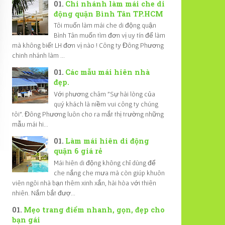
Chi nhánh làm mái che di
động quận Bình Tân TP.HCM
Tôi muốn làm mái che di động quận
Bình Tân muốn tìm đơn vị uy tín để làm
mà không biết LH đơn vị nào ! Công ty Đông Phương
chinh nhánh làm ...
Các mẫu mái hiên nhà
đẹp.
Với phương châm "Sự hài lòng của
quý khách là niềm vui công ty chúng
tôi". Đông Phương luôn cho ra mắt thị trường những
mẫu mái hi...
Làm mái hiên di động
quận 6 giá rẻ
Mái hiên di động không chỉ dùng để
che nắng che mưa mà còn giúp khuôn
viên ngôi nhà bạn thêm xinh xắn, hài hòa với thiên
nhiên. Nắm bắt đượ...
Mẹo trang điểm nhanh, gọn, đẹp cho
bạn gái