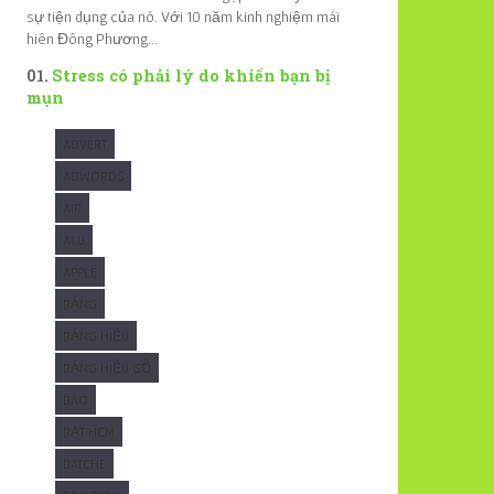
sự tiện dụng của nó. Với 10 năm kinh nghiệm mái
hiên Đông Phương...
Stress có phải lý do khiến bạn bị
mụn
ADVERT
ADWORDS
AIR
ALU
APPLE
BẢNG
BẢNG HIỆU
BẢNG HIỆU GỖ
BÁO
BẠT HCM
BATCHE