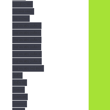
DÙ LỆCH TÂM
DÙ NHÀ HÀNG
DÙ VUÔNG
DỰ ÁN BĐS QUẬN 2
DỰ ÁN BĐS QUẬN 4
DỰ ÁN BĐS QUẬN 5
DỰ ÁN BĐS QUẬN 7
DỰ ÁN BĐS QUẬN 8
DỰ ÁN BĐS QUẬN 9
DỰ ÁN BĐS THỦ ĐỨC
ĐIỆN
ĐIỆN TỬ
FORUM
GIAMCAN
GOOGLE