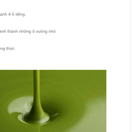
ạnh 4-5 tiếng.
 bánh thành những ô vuông nhỏ
ởng thức.