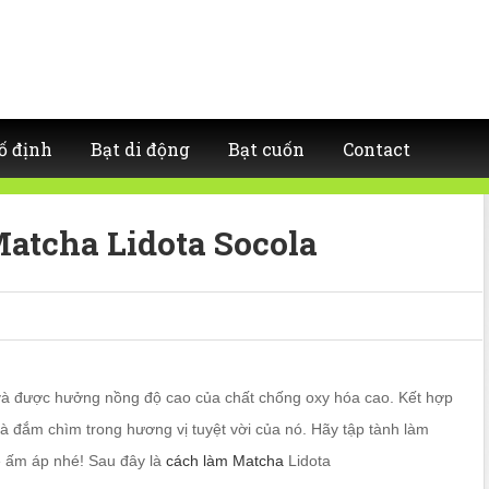
ố định
Bạt di động
Bạt cuốn
Contact
atcha Lidota Socola
à được hưởng nồng độ cao của chất chống oxy hóa cao. Kết hợp
à đắm chìm trong hương vị tuyệt vời của nó. Hãy tập tành làm
e ấm áp nhé! Sau đây là
cách làm Matcha
Lidota