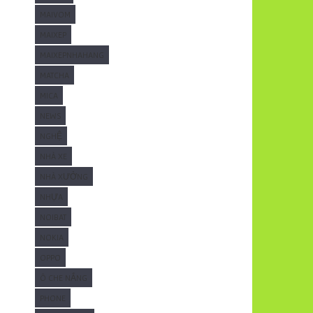
MAIVOM
MAIXEP
MAIXEPNHAHANG
MATCHA
MICA
NEWS
NGHỆ
NHÀ XE
NHÀ XƯỞNG
NHỰA
NOIBAT
NOKIA
OPPO
Ô CHE NẮNG
PHONE