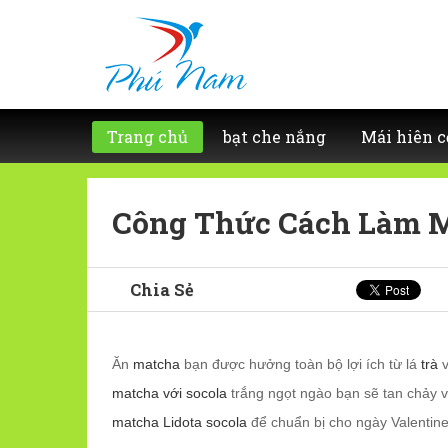
Trang chủ
bạt che nắng
Mái hiên c
Công Thức Cách Làm M
Chia Sẻ
Ăn
matcha
bạn được hưởng toàn bộ lợi ích từ lá
trà
v
matcha với socola
trắng ngọt ngào bạn sẽ tan chảy v
matcha Lidota socola
để chuẩn bị cho ngày Valentin