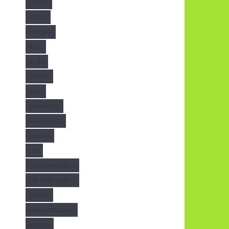
HÀ NỘI
HIFLEX
HỎI ĐÁP
IDOL
IN ẤN
IPHONE
KÍNH
KÍNHDỰNG
KÍNHPHÒNG
LAZADA
LED
MÁI VÒM QUẬN 2
MÁI VÒM QUẬN 3
MAICHE
MAIHIENDIDONG
MAITON