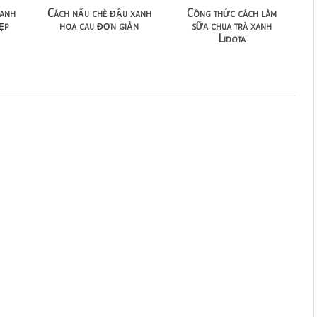
xanh
Cách nấu chè đậu xanh
Công thức cách làm
ẹp
hoa cau đơn giản
sữa chua trà xanh
Lidota