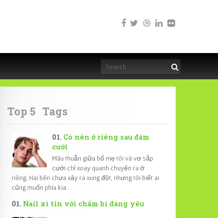
Top 5
Tags
Có nên ở riêng sau đám
cưới
Mâu thuẫn giữa bố mẹ tôi và vợ sắp
cưới chỉ xoay quanh chuyện ra ở
riêng. Hai bên chưa xảy ra xung đột, nhưng tôi biết ai
cũng muốn phía kia...
Nail xì tin với chấm bi đáng yêu