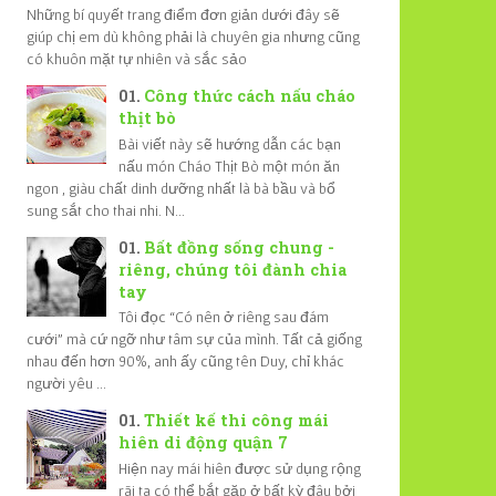
Những bí quyết trang điểm đơn giản dưới đây sẽ
giúp chị em dù không phải là chuyên gia nhưng cũng
có khuôn mặt tự nhiên và sắc sảo
Công thức cách nấu cháo
thịt bò
Bài viết này sẽ hướng dẫn các bạn
nấu món Cháo Thịt Bò một món ăn
ngon , giàu chất dinh dưỡng nhất là bà bầu và bổ
sung sắt cho thai nhi. N...
Bất đồng sống chung -
riêng, chúng tôi đành chia
tay
Tôi đọc “Có nên ở riêng sau đám
cưới” mà cứ ngỡ như tâm sự của mình. Tất cả giống
nhau đến hơn 90%, anh ấy cũng tên Duy, chỉ khác
người yêu ...
Thiết kế thi công mái
hiên di động quận 7
Hiện nay mái hiên được sử dụng rộng
rãi ta có thể bắt gặp ở bất kỳ đâu bởi