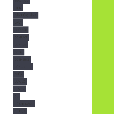
BEAUTIFUL
BIỂN
CĂN HỘ QUẬN 2
CHỮ
CHỮ NỔI
COMPACT
CONFIDE
COOK
COSMETICS
CÔNG NGHỆ
CUỐN
CỬA SỔ
DESIGN
DÙ
DÙ CHE NẮNG
DÙ ĐẸP