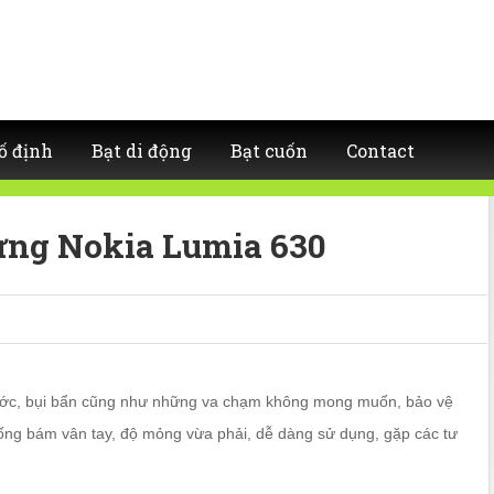
ố định
Bạt di động
Bạt cuốn
Contact
ưng Nokia Lumia 630
 xước, bụi bẩn cũng như những va chạm không mong muốn, bảo vệ
ống bám vân tay, độ mỏng vừa phải, dễ dàng sử dụng, gặp các tư