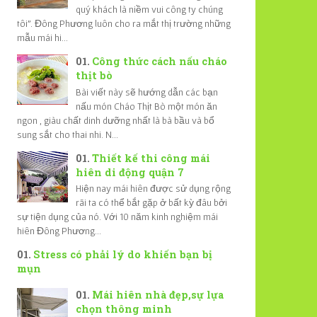
quý khách là niềm vui công ty chúng
tôi". Đông Phương luôn cho ra mắt thị trường những
mẫu mái hi...
Công thức cách nấu cháo
thịt bò
Bài viết này sẽ hướng dẫn các bạn
nấu món Cháo Thịt Bò một món ăn
ngon , giàu chất dinh dưỡng nhất là bà bầu và bổ
sung sắt cho thai nhi. N...
Thiết kế thi công mái
hiên di động quận 7
Hiện nay mái hiên được sử dụng rộng
rãi ta có thể bắt gặp ở bất kỳ đâu bởi
sự tiện dụng của nó. Với 10 năm kinh nghiệm mái
hiên Đông Phương...
Stress có phải lý do khiến bạn bị
mụn
Mái hiên nhà đẹp,sự lựa
chọn thông minh