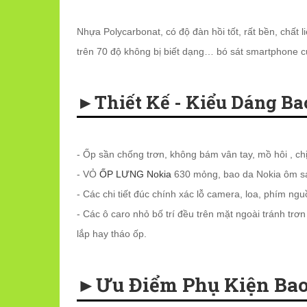
Nhựa Polycarbonat, có độ đàn hồi tốt, rất bền, chất l
trên 70 độ không bị biết dạng… bó sát smartphone c
►Thiết Kế - Kiểu Dáng Bao
- Ốp sần chống trơn, không bám vân tay, mồ hôi , ch
- VỎ
ỐP LƯNG Nokia
630 mỏng, bao da Nokia ôm s
- Các chi tiết đúc chính xác lỗ camera, loa, phím ng
- Các ô caro nhỏ bố trí đều trên mặt ngoài tránh tr
lắp hay tháo ốp.
►Ưu Điểm Phụ Kiện Bao 