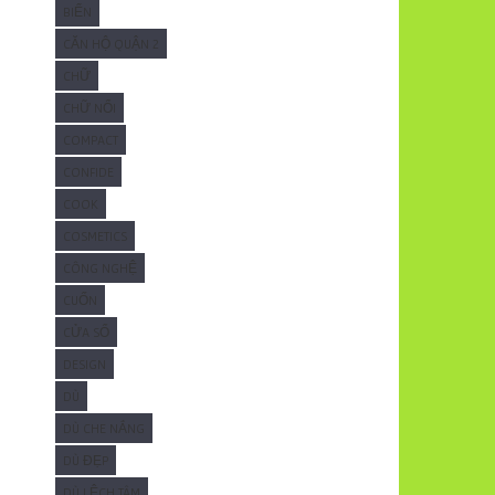
BIỂN
CĂN HỘ QUẬN 2
CHỮ
CHỮ NỔI
COMPACT
CONFIDE
COOK
COSMETICS
CÔNG NGHỆ
CUỐN
CỬA SỔ
DESIGN
DÙ
DÙ CHE NẮNG
DÙ ĐẸP
DÙ LỆCH TÂM