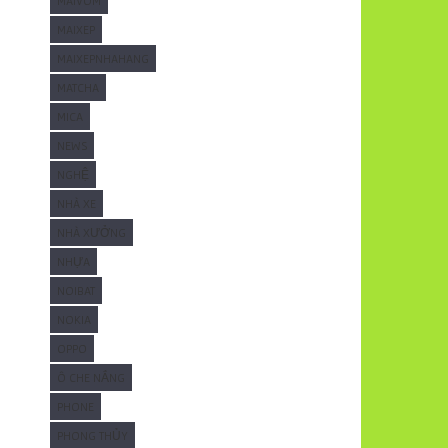
MAIVOM
MAIXEP
MAIXEPNHAHANG
MATCHA
MICA
NEWS
NGHỆ
NHÀ XE
NHÀ XƯỞNG
NHỰA
NOIBAT
NOKIA
OPPO
Ô CHE NẮNG
PHONE
PHONG THỦY