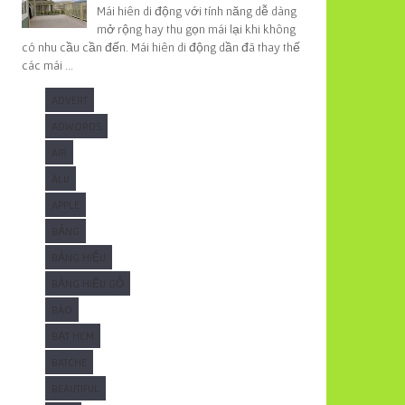
Mái hiên di động với tính năng dễ dàng
mở rộng hay thu gọn mái lại khi không
có nhu cầu cần đến. Mái hiên di động dần đã thay thế
các mái ...
ADVERT
ADWORDS
AIR
ALU
APPLE
BẢNG
BẢNG HIỆU
BẢNG HIỆU GỖ
BÁO
BẠT HCM
BATCHE
BEAUTIFUL