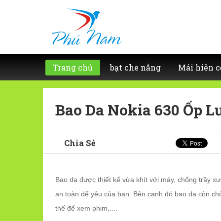
Trang chủ
bạt che nắng
Mái hiên c
Bao Da Nokia 630 Ốp L
Chia Sẻ
Bao da được thiết kế vừa khít với máy, chống trầy
an toàn dế yêu của bạn. Bên cạnh đó bao da còn ch
thế để xem phim,....