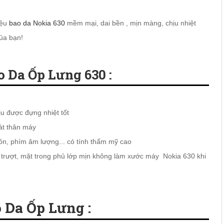
iệu
bao da Nokia 630
mềm mại, dai bền , mịn màng, chịu nhiệt
ủa bạn!
 Da Ốp Lưng 630 :
ịu được đựng nhiệt tốt
át thân máy
uồn, phím âm lượng... có tính thẩm mỹ cao
ơn trượt, mặt trong phủ lớp mịn không làm xước máy Nokia 630 khi
Da Ốp Lưng :