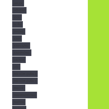
HIFLEX
HỎI ĐÁP
IDOL
IN ẤN
IPHONE
KÍNH
KÍNHDỰNG
KÍNHPHÒNG
LAZADA
LED
MÁI VÒM QUẬN 2
MÁI VÒM QUẬN 3
MAICHE
MAIHIENDIDONG
MAITON