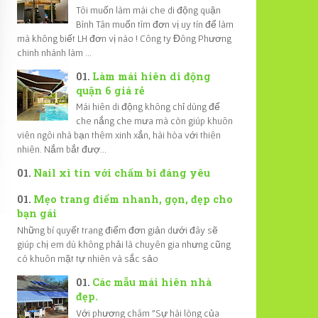
Tôi muốn làm mái che di động quận
Bình Tân muốn tìm đơn vị uy tín để làm
mà không biết LH đơn vị nào ! Công ty Đông Phương
chinh nhánh làm ...
Làm mái hiên di động
quận 6 giá rẻ
Mái hiên di động không chỉ dùng để
che nắng che mưa mà còn giúp khuôn
viên ngôi nhà bạn thêm xinh xắn, hài hòa với thiên
nhiên. Nắm bắt đượ...
Nail xì tin với chấm bi đáng yêu
Mẹo trang điểm nhanh, gọn, đẹp cho
bạn gái
Những bí quyết trang điểm đơn giản dưới đây sẽ
giúp chị em dù không phải là chuyên gia nhưng cũng
có khuôn mặt tự nhiên và sắc sảo
Các mẫu mái hiên nhà
đẹp.
Với phương châm "Sự hài lòng của