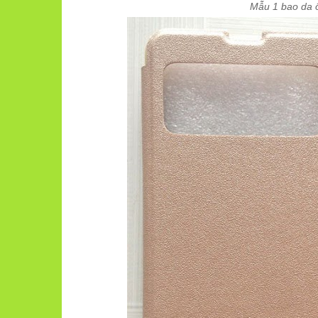
Mẫu 1 bao da ố