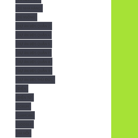
DÙ NHÀ HÀNG
DÙ VUÔNG
DỰ ÁN BĐS QUẬN 2
DỰ ÁN BĐS QUẬN 4
DỰ ÁN BĐS QUẬN 5
DỰ ÁN BĐS QUẬN 7
DỰ ÁN BĐS QUẬN 8
DỰ ÁN BĐS QUẬN 9
DỰ ÁN BĐS THỦ ĐỨC
ĐIỆN
ĐIỆN TỬ
FORUM
GIAMCAN
GOOGLE
HÀ NỘI