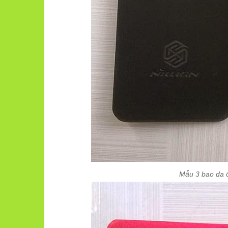
Mẫu 3 bao da ố