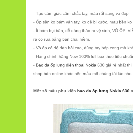
- Tạo cảm giác cầm chắc tay, màu rất sang và đẹp
- Ốp sần ko bám vân tay, ko dễ bị xước, màu bền ko 
- Ít bám bụi bẩn, dễ dàng tháo ra vệ sinh, VỎ ỐP 
ra cọ rửa bằng bàn chải mềm.
- Vỏ ốp có độ đàn hồi cao, dùng tay bóp cong mà khô
- Hàng chính hãng New 100% full box theo tiêu chu
-
Bao da ốp lưng điện thoại Nokia
630 giá rẻ nhất thị
shop bán online khác nên mẫu mã chúng tôi lúc nào
Một số mẫu phụ kiện
bao da ốp lưng Nokia 630
n