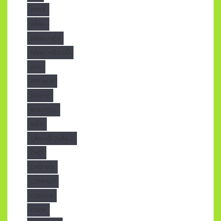
APPLE
BẢNG
BẢNG HIỆU
BẢNG HIỆU GỖ
BÁO
BẠT HCM
BATCHE
BEAUTIFUL
BIỂN
CĂN HỘ QUẬN 2
CHỮ
CHỮ NỔI
COMPACT
CONFIDE
COOK