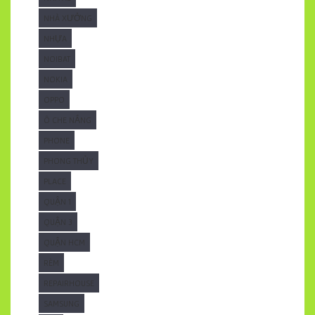
NHÀ XƯỞNG
NHỰA
NOIBAT
NOKIA
OPPO
Ô CHE NẮNG
PHONE
PHONG THỦY
PLACE
QUẬN 1
QUẬN 3
QUẬN HCM
RÈM
REPAIRHOUSE
SAMSUNG