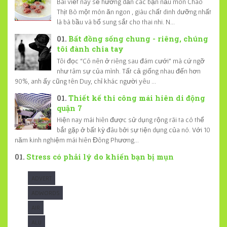
Bài viết này sẽ hướng dẫn các bạn nấu món Cháo
Thịt Bò một món ăn ngon , giàu chất dinh dưỡng nhất
là bà bầu và bổ sung sắt cho thai nhi. N...
Bất đồng sống chung - riêng, chúng
tôi đành chia tay
Tôi đọc “Có nên ở riêng sau đám cưới” mà cứ ngỡ
như tâm sự của mình. Tất cả giống nhau đến hơn
90%, anh ấy cũng tên Duy, chỉ khác người yêu ...
Thiết kế thi công mái hiên di động
quận 7
Hiện nay mái hiên được sử dụng rộng rãi ta có thể
bắt gặp ở bất kỳ đâu bởi sự tiện dụng của nó. Với 10
năm kinh nghiệm mái hiên Đông Phương...
Stress có phải lý do khiến bạn bị mụn
ADVERT
ADWORDS
AIR
ALU