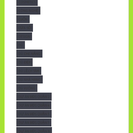
COSMETICS
CÔNG NGHỆ
CUỐN
CỬA SỔ
DESIGN
DÙ
DÙ CHE NẮNG
DÙ ĐẸP
DÙ LỆCH TÂM
DÙ NHÀ HÀNG
DÙ VUÔNG
DỰ ÁN BĐS QUẬN 2
DỰ ÁN BĐS QUẬN 4
DỰ ÁN BĐS QUẬN 5
DỰ ÁN BĐS QUẬN 7
DỰ ÁN BĐS QUẬN 8