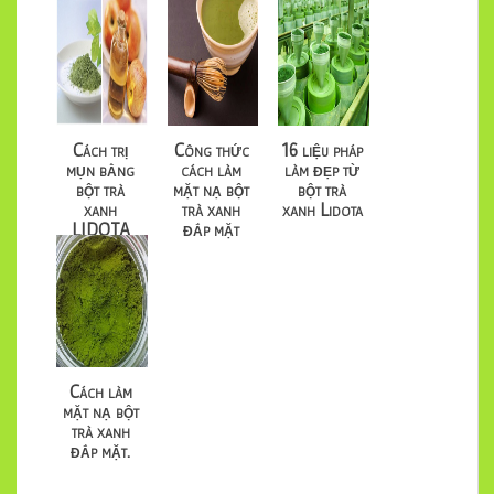
Cách trị
Công thức
16 liệu pháp
mụn bằng
cách làm
làm đẹp từ
bột trà
mặt nạ bột
bột trà
xanh
trà xanh
xanh Lidota
LIDOTA
đắp mặt
rất hiệu
quả
Cách làm
mặt nạ bột
trà xanh
đắp mặt.