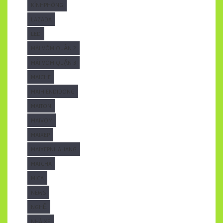
KÍNHPHÒNG
LAZADA
LED
MÁI VÒM QUẬN 2
MÁI VÒM QUẬN 3
MAICHE
MAIHIENDIDONG
MAITON
MAIVOM
MAIXEP
MAIXEPNHAHANG
MATCHA
MICA
NEWS
NGHỆ
NHÀ XE