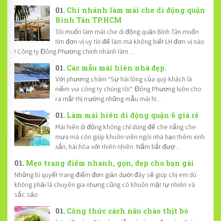
Chi nhánh làm mái che di động quận
Bình Tân TP.HCM
Tôi muốn làm mái che di động quận Bình Tân muốn
tìm đơn vị uy tín để làm mà không biết LH đơn vị nào
! Công ty Đông Phương chinh nhánh làm ...
Các mẫu mái hiên nhà đẹp.
Với phương châm "Sự hài lòng của quý khách là
niềm vui công ty chúng tôi". Đông Phương luôn cho
ra mắt thị trường những mẫu mái hi...
Làm mái hiên di động quận 6 giá rẻ
Mái hiên di động không chỉ dùng để che nắng che
mưa mà còn giúp khuôn viên ngôi nhà bạn thêm xinh
xắn, hài hòa với thiên nhiên. Nắm bắt đượ...
Mẹo trang điểm nhanh, gọn, đẹp cho bạn gái
Những bí quyết trang điểm đơn giản dưới đây sẽ giúp chị em dù
không phải là chuyên gia nhưng cũng có khuôn mặt tự nhiên và
sắc sảo
Công thức cách nấu cháo thịt bò