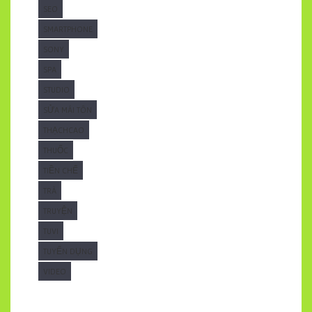
SEO
SMARTPHONE
SONY
SPA
STUDIO
SỬA MÁI TÔN
THẠCHCAO
THUỐC
TIỀN CHẾ
TRÀ
TRUYỆN
TUVI
TUYỂN DỤNG
VIDEO