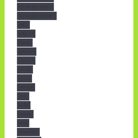
DỰ ÁN BĐS QUẬN 9
DỰ ÁN BĐS THỦ ĐỨC
ĐIỆN
ĐIỆN TỬ
FORUM
GIAMCAN
GOOGLE
HÀ NỘI
HIFLEX
HỎI ĐÁP
IDOL
IN ẤN
IPHONE
KÍNH
KÍNHDỰNG