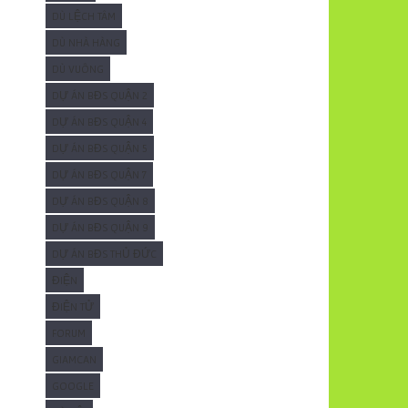
DÙ LỆCH TÂM
DÙ NHÀ HÀNG
DÙ VUÔNG
DỰ ÁN BĐS QUẬN 2
DỰ ÁN BĐS QUẬN 4
DỰ ÁN BĐS QUẬN 5
DỰ ÁN BĐS QUẬN 7
DỰ ÁN BĐS QUẬN 8
DỰ ÁN BĐS QUẬN 9
DỰ ÁN BĐS THỦ ĐỨC
ĐIỆN
ĐIỆN TỬ
FORUM
GIAMCAN
GOOGLE