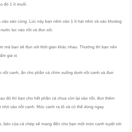
 đó 1 ít muối.
a vào xào cùng. Lúc này bạn nêm vào 1 ít hạt nêm và xào khoảng
nước lọc vào nồi và đun sôi.
ềm mà bạn sẽ đun với thời gian khác nhau. Thường thì bạn nên
ấm gia vị.
o nồi canh, ấn cho phần cá chìm xuống dưới nồi canh và đun
au đó thì bạn cho hết phần cà chua còn lại vào nồi, đun thêm
ái nhỏ vào nồi canh. Múc canh ra tô và có thể dùng ngay.
gon, béo của cá chép sẽ mang đến cho bạn một món canh tuyệt vời