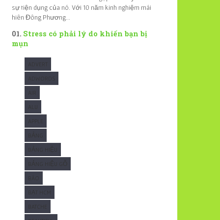
sự tiện dụng của nó. Với 10 năm kinh nghiệm mái
hiên Đông Phương...
Stress có phải lý do khiến bạn bị
mụn
ADVERT
ADWORDS
AIR
ALU
APPLE
BẢNG
BẢNG HIỆU
BẢNG HIỆU GỖ
BÁO
BẠT HCM
BATCHE