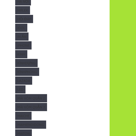
HÀ NỘI
HIFLEX
HỎI ĐÁP
IDOL
IN ẤN
IPHONE
KÍNH
KÍNHDỰNG
KÍNHPHÒNG
LAZADA
LED
MÁI VÒM QUẬN 2
MÁI VÒM QUẬN 3
MAICHE
MAIHIENDIDONG
MAITON