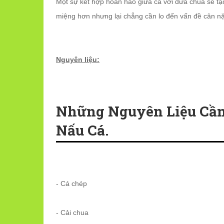
Một sự kết hợp hoàn hảo giữa cá với dưa chua sẽ t
miệng hơn nhưng lại chẳng cần lo đến vấn đề cân n
Nguyên liệu:
Những Nguyên Liệu Cần
Nấu Cá.
- Cá chép
- Cải chua