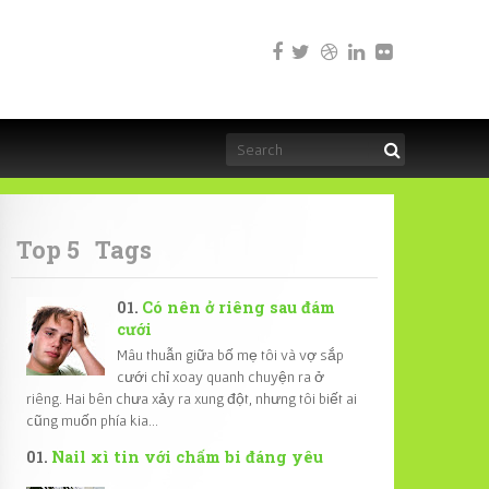
Top 5
Tags
Có nên ở riêng sau đám
cưới
Mâu thuẫn giữa bố mẹ tôi và vợ sắp
cưới chỉ xoay quanh chuyện ra ở
riêng. Hai bên chưa xảy ra xung đột, nhưng tôi biết ai
cũng muốn phía kia...
Nail xì tin với chấm bi đáng yêu