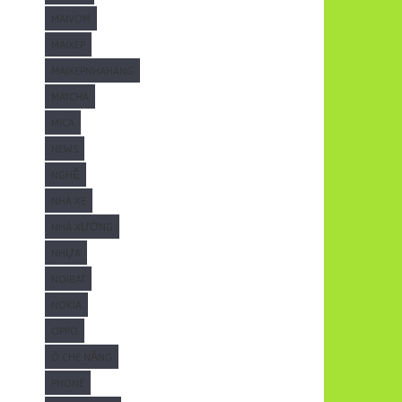
MAIVOM
MAIXEP
MAIXEPNHAHANG
MATCHA
MICA
NEWS
NGHỆ
NHÀ XE
NHÀ XƯỞNG
NHỰA
NOIBAT
NOKIA
OPPO
Ô CHE NẮNG
PHONE