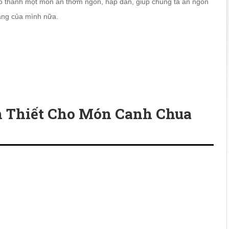
ạo thành một món ăn thơm ngon, hấp dẫn, giúp chúng ta ăn ngon
ặng của mình nữa.
 Thiết Cho Món Canh Chua