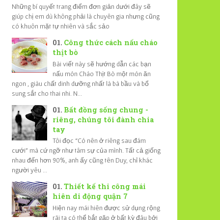
Những bí quyết trang điểm đơn giản dưới đây sẽ
giúp chị em dù không phải là chuyên gia nhưng cũng
có khuôn mặt tự nhiên và sắc sảo
Công thức cách nấu cháo
thịt bò
Bài viết này sẽ hướng dẫn các bạn
nấu món Cháo Thịt Bò một món ăn
ngon , giàu chất dinh dưỡng nhất là bà bầu và bổ
sung sắt cho thai nhi. N...
Bất đồng sống chung -
riêng, chúng tôi đành chia
tay
Tôi đọc “Có nên ở riêng sau đám
cưới” mà cứ ngỡ như tâm sự của mình. Tất cả giống
nhau đến hơn 90%, anh ấy cũng tên Duy, chỉ khác
người yêu ...
Thiết kế thi công mái
hiên di động quận 7
Hiện nay mái hiên được sử dụng rộng
rãi ta có thể bắt gặp ở bất kỳ đâu bởi