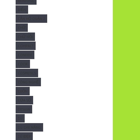
BEAUTIFUL
BIỂN
CĂN HỘ QUẬN 2
CHỮ
CHỮ NỔI
COMPACT
CONFIDE
COOK
COSMETICS
CÔNG NGHỆ
CUỐN
CỬA SỔ
DESIGN
DÙ
DÙ CHE NẮNG
DÙ ĐẸP