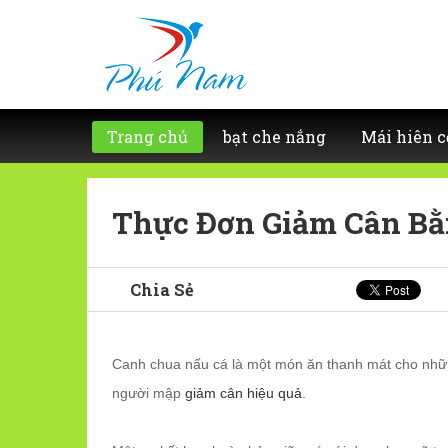
Trang chủ
bạt che nắng
Mái hiên c
Thực Đơn Giảm Cân Bằ
Chia Sẻ
Canh chua nấu cá là một món ăn thanh mát cho nhữn
người mập
giảm cân hiệu quả
.