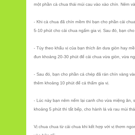
một phần cà chua thái múi cau vào xào chín. Nêm vào
- Khi cà chua đã chín mềm thì bạn cho phần cải chu
5-10 phút cho cải chua ngấm gia vị. Sau đó, bạn cho 
- Tùy theo khẩu vị của bạn thích ăn dưa giòn hay m
đun khoảng 20-30 phút để cải chua vừa giòn, vừa ng
- Sau đó, bạn cho phần cá chép đã rán chín vàng và
thêm khoảng 10 phút để cá thấm gia vị.
- Lúc này bạn nêm nếm lại canh cho vừa miệng ăn, s
khoảng 5 phút thì tắt bếp, cho hành lá và rau mùi th
Vị chua chua từ cải chua khi kết hợp với vị thơm n