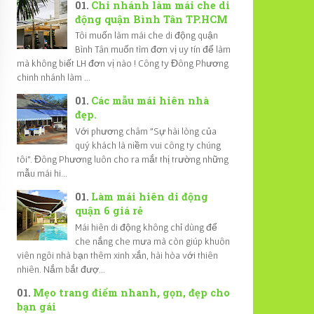
Chi nhánh làm mái che di
động quận Bình Tân TP.HCM
Tôi muốn làm mái che di động quận
Bình Tân muốn tìm đơn vị uy tín để làm
mà không biết LH đơn vị nào ! Công ty Đông Phương
chinh nhánh làm ...
Các mẫu mái hiên nhà
đẹp.
Với phương châm "Sự hài lòng của
quý khách là niềm vui công ty chúng
tôi". Đông Phương luôn cho ra mắt thị trường những
mẫu mái hi...
Làm mái hiên di động
quận 6 giá rẻ
Mái hiên di động không chỉ dùng để
che nắng che mưa mà còn giúp khuôn
viên ngôi nhà bạn thêm xinh xắn, hài hòa với thiên
nhiên. Nắm bắt đượ...
Mẹo trang điểm nhanh, gọn, đẹp cho
bạn gái