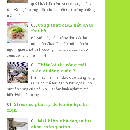
quý khách là niềm vui công ty chúng
tôi". Đông Phương luôn cho ra mắt thị trường những
mẫu mái hi...
Công thức cách nấu cháo
thịt bò
Bài viết này sẽ hướng dẫn các bạn
nấu món Cháo Thịt Bò một món ăn
ngon , giàu chất dinh dưỡng nhất là bà bầu và bổ
sung sắt cho thai nhi. N...
Thiết kế thi công mái
hiên di động quận 7
Hiện nay mái hiên được sử dụng rộng
rãi ta có thể bắt gặp ở bất kỳ đâu bởi
sự tiện dụng của nó. Với 10 năm kinh nghiệm mái
hiên Đông Phương...
Stress có phải lý do khiến bạn bị
mụn
Mái hiên nhà đẹp,sự lựa
chọn thông minh