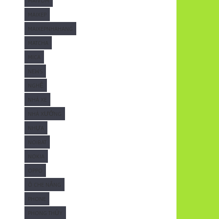
MAIVOM
MAIXEP
MAIXEPNHAHANG
MATCHA
MICA
NEWS
NGHỆ
NHÀ XE
NHÀ XƯỞNG
NHỰA
NOIBAT
NOKIA
OPPO
Ô CHE NẮNG
PHONE
PHONG THỦY