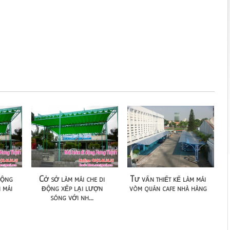
động
Cở sở làm mái che di
Tư vấn thiết kế làm mái
 mái
động xếp lại lượn
vòm quán cafe nhà hàng
sóng với nh...