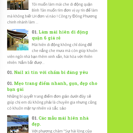
Tôi muốn làm mái che di động quận
Bình Tân muốn tìm đơn vị uy tín để làm
mà không biết LH đơn vị nào ! Công ty Đông Phương
chinh nhánh làm ...
Làm mái hiên di động
quận 6 giá rẻ
Mái hiên di động không chỉ dùng để
che nắng che mưa mà còn giúp khuôn
viên ngôi nhà bạn thêm xinh xắn, hài hòa với thiên
nhiên. Nắm bắt đượ...
Nail xì tin với chấm bi đáng yêu
Mẹo trang điểm nhanh, gọn, đẹp cho
bạn gái
Những bí quyết trang điểm đơn giản dưới đây sẽ
giúp chị em dù không phải là chuyên gia nhưng cũng
có khuôn mặt tự nhiên và sắc sảo
Các mẫu mái hiên nhà
đẹp.
Với phương châm "Sự hài lòng của