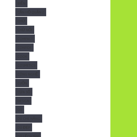
BIỂN
CĂN HỘ QUẬN 2
CHỮ
CHỮ NỔI
COMPACT
CONFIDE
COOK
COSMETICS
CÔNG NGHỆ
CUỐN
CỬA SỔ
DESIGN
DÙ
DÙ CHE NẮNG
DÙ ĐẸP
DÙ LỆCH TÂM