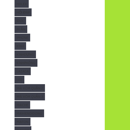
HIFLEX
HỎI ĐÁP
IDOL
IN ẤN
IPHONE
KÍNH
KÍNHDỰNG
KÍNHPHÒNG
LAZADA
LED
MÁI VÒM QUẬN 2
MÁI VÒM QUẬN 3
MAICHE
MAIHIENDIDONG
MAITON