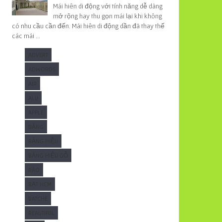
Mái hiên di động với tính năng dễ dàng
mở rộng hay thu gọn mái lại khi không
có nhu cầu cần đến. Mái hiên di động dần đã thay thế
các mái ...
ADVERT
ADWORDS
AIR
ALU
APPLE
BẢNG
BẢNG HIỆU
BẢNG HIỆU GỖ
BÁO
BẠT HCM
BATCHE
BEAUTIFUL