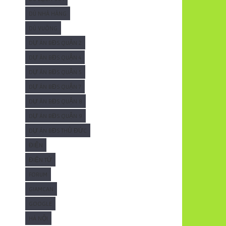
DÙ NHÀ HÀNG
DÙ VUÔNG
DỰ ÁN BĐS QUẬN 2
DỰ ÁN BĐS QUẬN 4
DỰ ÁN BĐS QUẬN 5
DỰ ÁN BĐS QUẬN 7
DỰ ÁN BĐS QUẬN 8
DỰ ÁN BĐS QUẬN 9
DỰ ÁN BĐS THỦ ĐỨC
ĐIỆN
ĐIỆN TỬ
FORUM
GIAMCAN
GOOGLE
HÀ NỘI