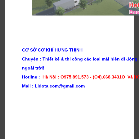
CƠ SỞ CƠ KHÍ HƯNG THỊNH
Chuyên : Thiết kế & t
hi công các loại mái hiên di độn
ngoài trời!
Hotline :
Hà Nội : O975.891.573 - (O4).668.3431O Và 
Mail : Lidota.com@gmail.com