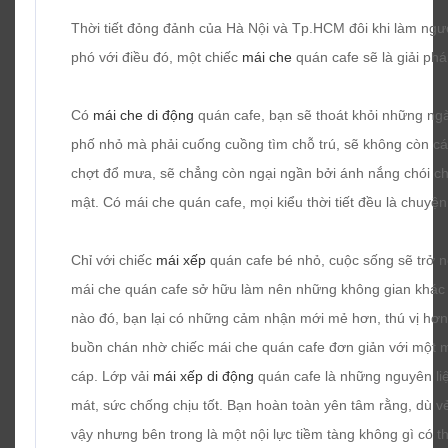
Thời tiết đỏng đảnh của Hà Nội và Tp.HCM đôi khi làm người
phó với điều đó, một chiếc
mái che
quán cafe sẽ là giải ph
Có
mái che di động
quán cafe, bạn sẽ thoát khỏi những ng
phố nhỏ mà phải cuống cuồng tìm chỗ trú, sẽ không còn cái
chợt đổ mưa, sẽ chẳng còn ngại ngần bởi ánh nắng chói c
mật. Có mái che quán cafe, mọi kiểu thời tiết đều là chuyện
Chỉ với chiếc
mái xếp
quán cafe bé nhỏ, cuộc sống sẽ trở 
mái che quán cafe sở hữu làm nên những không gian khác n
nào đó, bạn lại có những cảm nhận mới mẻ hơn, thú vị hơ
buồn chán nhờ chiếc mái che quán cafe đơn giản với một 
cáp. Lớp vải
mái xếp di động
quán cafe là những nguyên liệ
mát, sức chống chịu tốt. Bạn hoàn toàn yên tâm rằng, dù 
vậy nhưng bên trong là một nội lực tiềm tàng không gì có t