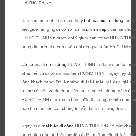
- HƯNG THỊNH
Bạn cần tìm một cơ sở làm
thay bạt mái hiên di động
tại H
biết giữa hàng ngàn cơ sở làm
mái hiên đẹp
, bạn sẽ chọn 
HƯNG THỊNH xin được gợi ý giùm bạn cơ sở HƯNG THỊNH, đ
hàng đầu trên địa bàn quận nói riêng và toàn Hồ Chí Minh 
Cơ sở mái hiên di động
HƯNG THỊNH ra đời và tồn tại hơn
phát triển, sản phẩm mái hiên HƯNG THỊNH ngày nay đã có 
lòng khách hàng. Đó là những thiết kế mẫu mã đẹp, giá thàn
ra, sự cải tiến và đa dạng liên tục trong các dòng mái hi
HƯNG THỊNH cho khách hàng, để rồi dù người tiêu dùng có
nào thì mái hiên của chúng tôi vẫn luôn đáp ứng được.
Ngày nay,
mái hiên di động
HƯNG THỊNH đã có mặt khắp mọ
hàng bình dân, từ biệt thự tiền tỉ đến những căn nhà ở nhỏ