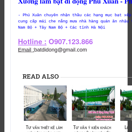
Xưởng làm bạt di động Phú Xuân - P
- Phú Xuân chuyên nhận thầu các hạng mục bạt xếp
cung cấp mái che nắng mưa nhà hàng quán ăn nhậu 
Nam Bộ + Tây Nam Bộ + Các tỉnh Hà Nội
Hotline :
O907.123.866
Email :
batdidong@gmail.com
READ ALSO
Tư vấn thiết kế làm
Tư vấn ý kiến khách
Lựa