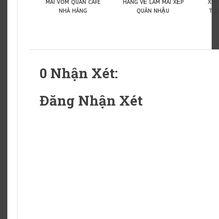
mái vòm quán cafe
hàng về làm mái xếp
xếp
nhà hàng
quán nhậu
tư
0 Nhận Xét:
Đăng Nhận Xét