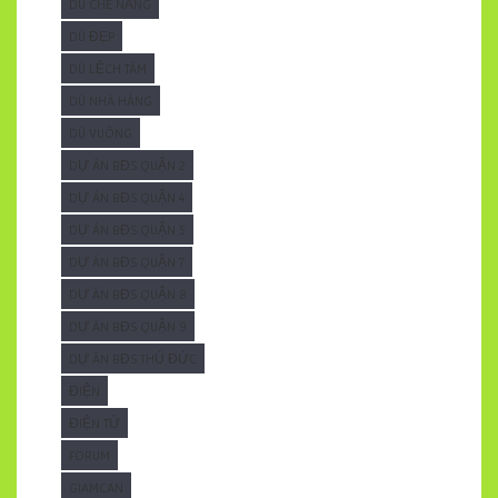
DÙ CHE NẮNG
DÙ ĐẸP
DÙ LỆCH TÂM
DÙ NHÀ HÀNG
DÙ VUÔNG
DỰ ÁN BĐS QUẬN 2
DỰ ÁN BĐS QUẬN 4
DỰ ÁN BĐS QUẬN 5
DỰ ÁN BĐS QUẬN 7
DỰ ÁN BĐS QUẬN 8
DỰ ÁN BĐS QUẬN 9
DỰ ÁN BĐS THỦ ĐỨC
ĐIỆN
ĐIỆN TỬ
FORUM
GIAMCAN