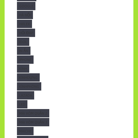
GOOGLE
HÀ NỘI
HIFLEX
HỎI ĐÁP
IDOL
IN ẤN
IPHONE
KÍNH
KÍNHDỰNG
KÍNHPHÒNG
LAZADA
LED
MÁI VÒM QUẬN 2
MÁI VÒM QUẬN 3
MAICHE