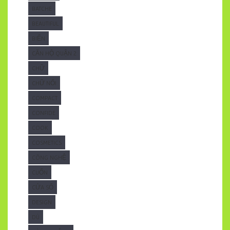
BATCHE
BEAUTIFUL
BIỂN
CĂN HỘ QUẬN 2
CHỮ
CHỮ NỔI
COMPACT
CONFIDE
COOK
COSMETICS
CÔNG NGHỆ
CUỐN
CỬA SỔ
DESIGN
DÙ