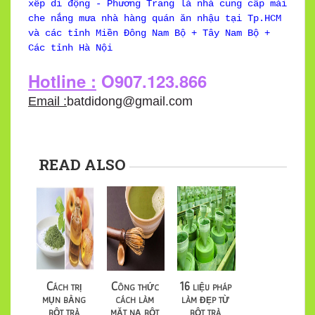
xếp di động - Phương Trang là nhà cung cấp mái
che nắng mưa nhà hàng quán ăn nhậu tại Tp.HCM
và các tỉnh Miền Đông Nam Bộ + Tây Nam Bộ +
Các tỉnh Hà Nội
Hotline :
O907.123.866
Email :
batdidong@gmail.com
READ ALSO
Cách trị
Công thức
16 liệu pháp
mụn bằng
cách làm
làm đẹp từ
bột trà
mặt nạ bột
bột trà