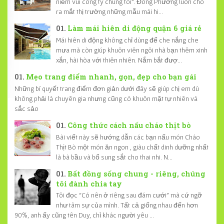
niềm vui công ty chúng tôi". Đông Phương luôn cho
ra mắt thị trường những mẫu mái hi...
Làm mái hiên di động quận 6 giá rẻ
Mái hiên di động không chỉ dùng để che nắng che
mưa mà còn giúp khuôn viên ngôi nhà bạn thêm xinh
xắn, hài hòa với thiên nhiên. Nắm bắt đượ...
Mẹo trang điểm nhanh, gọn, đẹp cho bạn gái
Những bí quyết trang điểm đơn giản dưới đây sẽ giúp chị em dù
không phải là chuyên gia nhưng cũng có khuôn mặt tự nhiên và
sắc sảo
Công thức cách nấu cháo thịt bò
Bài viết này sẽ hướng dẫn các bạn nấu món Cháo
Thịt Bò một món ăn ngon , giàu chất dinh dưỡng nhất
là bà bầu và bổ sung sắt cho thai nhi. N...
Bất đồng sống chung - riêng, chúng
tôi đành chia tay
Tôi đọc “Có nên ở riêng sau đám cưới” mà cứ ngỡ
như tâm sự của mình. Tất cả giống nhau đến hơn
90%, anh ấy cũng tên Duy, chỉ khác người yêu ...