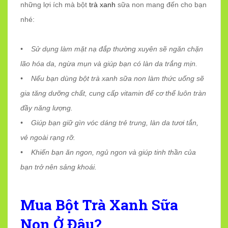
những lợi ích mà bột
trà xanh
sữa non mang đến cho bạn
nhé:
• Sử dụng làm mặt nạ đắp thường xuyên sẽ ngăn chặn
lão hóa da, ngừa mụn và giúp bạn có làn da trắng mịn.
• Nếu bạn dùng bột trà xanh sữa non làm thức uống sẽ
gia tăng dưỡng chất, cung cấp vitamin để cơ thể luôn tràn
đầy năng lượng.
• Giúp bạn giữ gìn vóc dáng trẻ trung, làn da tươi tắn,
vẻ ngoài rạng rỡ.
• Khiến bạn ăn ngon, ngủ ngon và giúp tinh thần của
bạn trở nên sảng khoái.
Mua Bột Trà Xanh Sữa
Non Ở Đâu?