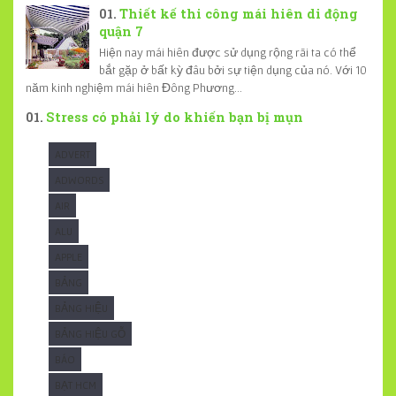
Thiết kế thi công mái hiên di động
quận 7
Hiện nay mái hiên được sử dụng rộng rãi ta có thể
bắt gặp ở bất kỳ đâu bởi sự tiện dụng của nó. Với 10
năm kinh nghiệm mái hiên Đông Phương...
Stress có phải lý do khiến bạn bị mụn
ADVERT
ADWORDS
AIR
ALU
APPLE
BẢNG
BẢNG HIỆU
BẢNG HIỆU GỖ
BÁO
BẠT HCM