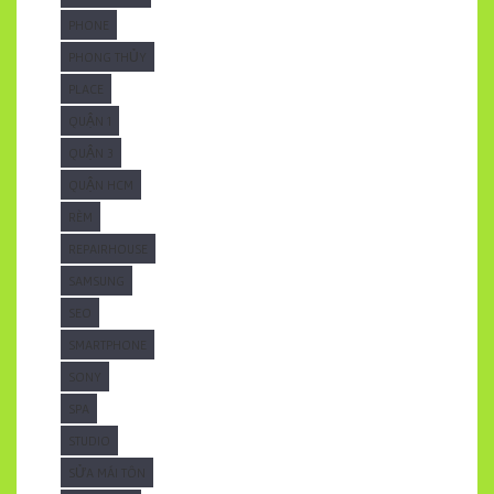
PHONE
PHONG THỦY
PLACE
QUẬN 1
QUẬN 3
QUẬN HCM
RÈM
REPAIRHOUSE
SAMSUNG
SEO
SMARTPHONE
SONY
SPA
STUDIO
SỬA MÁI TÔN