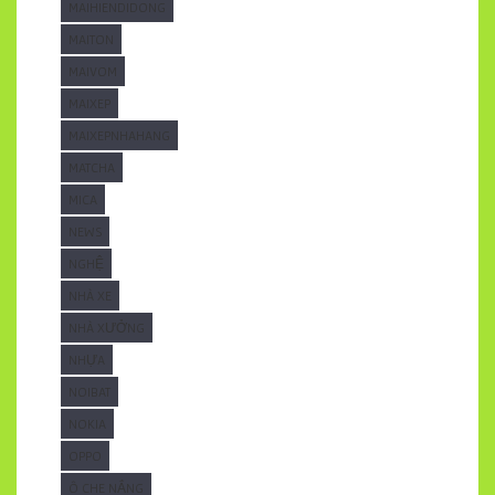
MAIHIENDIDONG
MAITON
MAIVOM
MAIXEP
MAIXEPNHAHANG
MATCHA
MICA
NEWS
NGHỆ
NHÀ XE
NHÀ XƯỞNG
NHỰA
NOIBAT
NOKIA
OPPO
Ô CHE NẮNG