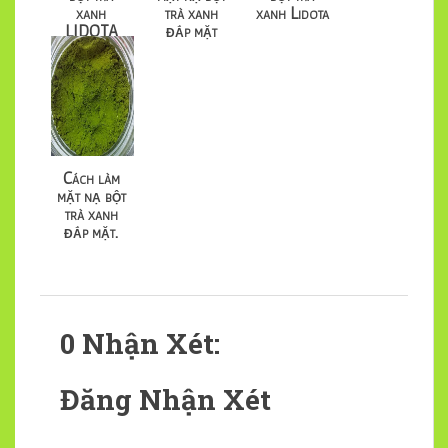
xanh
trà xanh
xanh Lidota
LIDOTA
đắp mặt
rất hiệu
quả
Cách làm
mặt nạ bột
trà xanh
đắp mặt.
0 Nhận Xét:
Đăng Nhận Xét