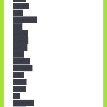
BEAUTIFUL
BIỂN
CĂN HỘ QUẬN 2
CHỮ
CHỮ NỔI
COMPACT
CONFIDE
COOK
COSMETICS
CÔNG NGHỆ
CUỐN
CỬA SỔ
DESIGN
DÙ
DÙ CHE NẮNG