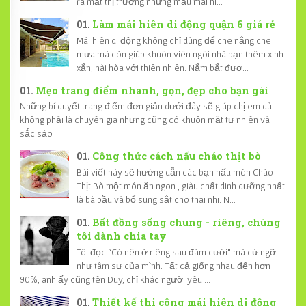
ra mắt thị trường những mẫu mái hi...
Làm mái hiên di động quận 6 giá rẻ
Mái hiên di động không chỉ dùng để che nắng che
mưa mà còn giúp khuôn viên ngôi nhà bạn thêm xinh
xắn, hài hòa với thiên nhiên. Nắm bắt đượ...
Mẹo trang điểm nhanh, gọn, đẹp cho bạn gái
Những bí quyết trang điểm đơn giản dưới đây sẽ giúp chị em dù
không phải là chuyên gia nhưng cũng có khuôn mặt tự nhiên và
sắc sảo
Công thức cách nấu cháo thịt bò
Bài viết này sẽ hướng dẫn các bạn nấu món Cháo
Thịt Bò một món ăn ngon , giàu chất dinh dưỡng nhất
là bà bầu và bổ sung sắt cho thai nhi. N...
Bất đồng sống chung - riêng, chúng
tôi đành chia tay
Tôi đọc “Có nên ở riêng sau đám cưới” mà cứ ngỡ
như tâm sự của mình. Tất cả giống nhau đến hơn
90%, anh ấy cũng tên Duy, chỉ khác người yêu ...
Thiết kế thi công mái hiên di động