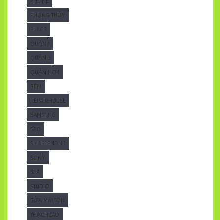
PHONE
PHONG THỦY
PLACE
QUẬN 1
QUẬN 3
QUẬN HCM
RÈM
REPAIRHOUSE
SAMSUNG
SEO
SMARTPHONE
SONY
SPA
STUDIO
SỬA MÁI TÔN
THẠCHCAO