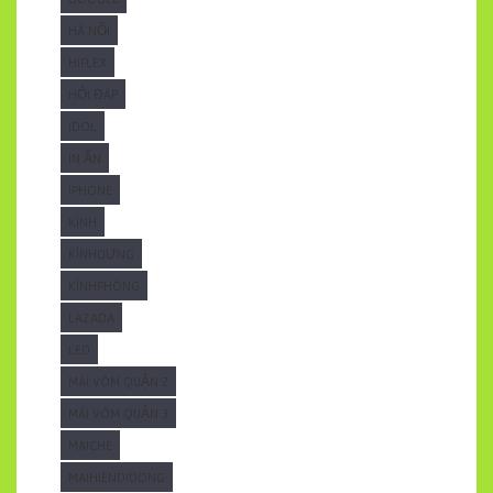
HÀ NỘI
HIFLEX
HỎI ĐÁP
IDOL
IN ẤN
IPHONE
KÍNH
KÍNHDỰNG
KÍNHPHÒNG
LAZADA
LED
MÁI VÒM QUẬN 2
MÁI VÒM QUẬN 3
MAICHE
MAIHIENDIDONG