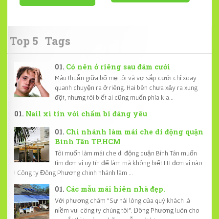
Top 5
Tags
Có nên ở riêng sau đám cưới
Mâu thuẫn giữa bố mẹ tôi và vợ sắp cưới chỉ xoay
quanh chuyện ra ở riêng. Hai bên chưa xảy ra xung
đột, nhưng tôi biết ai cũng muốn phía kia...
Nail xì tin với chấm bi đáng yêu
Chi nhánh làm mái che di động quận
Bình Tân TP.HCM
Tôi muốn làm mái che di động quận Bình Tân muốn
tìm đơn vị uy tín để làm mà không biết LH đơn vị nào
! Công ty Đông Phương chinh nhánh làm ...
Các mẫu mái hiên nhà đẹp.
Với phương châm "Sự hài lòng của quý khách là
niềm vui công ty chúng tôi". Đông Phương luôn cho