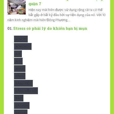
quận 7
Hiện nay mái hiên được sử dụng rộng rãi ta có thể
bắt gặp ở bất kỳ đâu bởi sự tiện dụng của nó. Với 10
năm kinh nghiệm mái hiên Đông Phương...
Stress có phải lý do khiến bạn bị mụn
ADVERT
ADWORDS
AIR
ALU
APPLE
BẢNG
BẢNG HIỆU
BẢNG HIỆU GỖ
BÁO
BẠT HCM
BATCHE