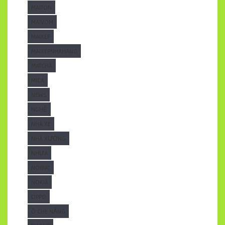
MAITON
MAIVOM
MAIXEP
MAIXEPNHAHANG
MATCHA
MICA
NEWS
NGHỆ
NHÀ XE
NHÀ XƯỞNG
NHỰA
NOIBAT
NOKIA
OPPO
Ô CHE NẮNG