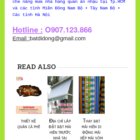
che nắng mưa nhà hàng quán ăn nhậu tại Tp.HCM
và các tỉnh Miền Đông Nam Bộ + Tây Nam Bộ +
Các tỉnh Hà Nội
Hotline :
O907.123.866
Email :
batdidong@gmail.com
READ ALSO
thiết kế
Địa chỉ lắp
Thay bạt
quán cà phê
đặt bạt mái
mái hiên di
hiên trước
động mái
nhà tại
xếp mái vòm