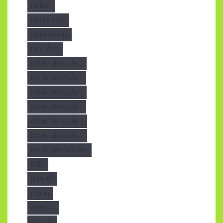
DÙ ĐẸP
DÙ LỆCH TÂM
DÙ NHÀ HÀNG
DÙ VUÔNG
DỰ ÁN BĐS QUẬN 2
DỰ ÁN BĐS QUẬN 4
DỰ ÁN BĐS QUẬN 5
DỰ ÁN BĐS QUẬN 7
DỰ ÁN BĐS QUẬN 8
DỰ ÁN BĐS QUẬN 9
DỰ ÁN BĐS THỦ ĐỨC
ĐIỆN
ĐIỆN TỬ
FORUM
GIAMCAN
GOOGLE