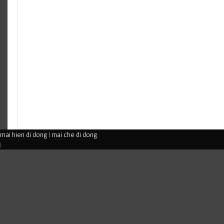
mai hien di dong
|
mai che di dong
|