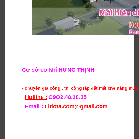
Cơ sở cơ khí HƯNG THỊNH
- chuyên gia công , thi công lắp đặt mái che nắng mưa
Hotline :
O9O2.48.38.35
-
Email :
Lidota.com@gmail.com
-