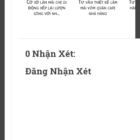
Cở sở làm mái che di
Tư vấn thiết kế làm
Tư vấ
động xếp lại lượn
mái vòm quán cafe
hàng 
sóng với nh...
nhà hàng
0 Nhận Xét:
Đăng Nhận Xét