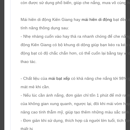
còn được sử dụng phổ biến, giúp che nắng, mưa vô cùng hữ
Mái hiên di động Kiên Giang hay
mái hiên di động
bạt đều 
tính năng thông dụng sau:
- Nhẹ nhàng cuốn vào hay thả ra nhanh chóng để che nắng.
động Kiên Giang có bộ khung di dộng giúp bạn kéo ra kéo 
động bạt có độ chắc chắn hơn, có thể cuốn lại bằng tay vì 
thao tác.
- Chất liệu của
mái bạt xếp
có khả năng che nắng tới 98% g
mát mẻ khi cần.
- Nếu lúc cần ánh nắng, đơn giản chỉ tốn 1 phút để mở ra
của không gian xung quanh, ngược lại, đôi khi mái vòm hay
nâng cao tính thẫm mỹ, giúp tạo thêm những màu sắc sinh đ
- Đơn giản khi sử dụng, thích hợp cả người lớn tuổi, tích h
thiết bị.