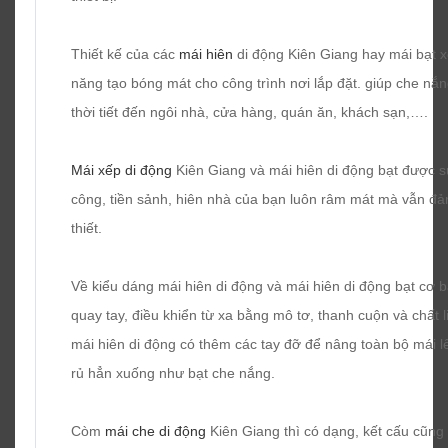
Thiết kế của các
mái hiên
di động Kiên Giang hay mái bạt xế
năng tạo bóng mát cho công trình nơi lắp đặt. giúp che nắ
thời tiết đến ngôi nhà, cửa hàng, quán ăn, khách sạn,….
Mái xếp di động
Kiên Giang và mái hiên di động bạt được 
công, tiền sảnh, hiên nhà của bạn luôn râm mát mà vẫn đả
thiết.
Về kiểu dáng mái hiên di động và mái hiên di động bạt cơ 
quay tay, điều khiển từ xa bằng mô tơ, thanh cuộn và chất l
mái hiên di động có thêm các tay đỡ để nâng toàn bộ mái l
rủ hẳn xuống như bạt che nắng.
Còm
mái che di động
Kiên Giang thì có dạng, kết cấu cũng 