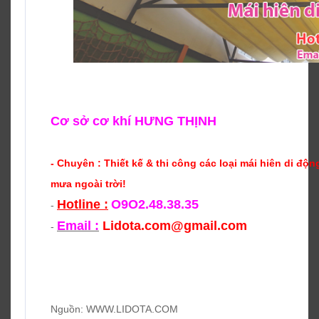
Cơ sở cơ khí HƯNG THỊNH
- Chuyên : Thiết kế & thi công các loại mái hiên di độ
mưa ngoài trời!
Hotline :
O9O2.48.38.35
-
Email :
Lidota.com@gmail.com
-
Nguồn: WWW.LIDOTA.COM