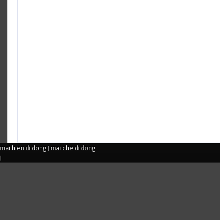
mai hien di dong
|
mai che di dong
|