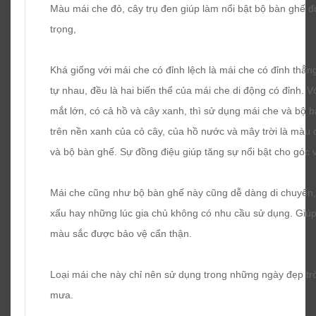
Màu mái che đỏ, cây trụ đen giúp làm nổi bật bộ bàn ghế đ
trọng,
Khá giống với mái che có đỉnh lệch là mái che có đỉnh thẳ
tự nhau, đều là hai biến thể của mái che di động có đỉnh. 
mắt lớn, có cả hồ và cây xanh, thì sử dụng mái che và bộ b
trên nền xanh của cỏ cây, của hồ nước và mây trời là màu 
và bộ bàn ghế. Sự đồng điệu giúp tăng sự nổi bật cho góc 
Mái che cũng như bộ bàn ghế này cũng dễ dàng di chuyển, 
xấu hay những lúc gia chủ không có nhu cầu sử dụng. Giúp
màu sắc được bảo vệ cẩn thận.
Loại mái che này chỉ nên sử dụng trong những ngày đẹp tr
mưa.