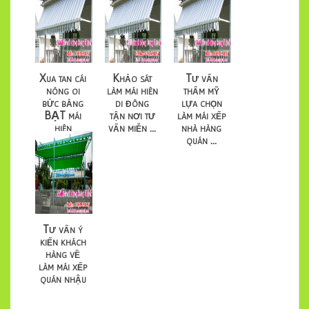
Xua tan cái
Khảo sát
Tư vấn
nóng oi
làm mái hiên
thẩm mỹ
bức bằng
di đông
lựa chọn
BẠT mái
tận nơi tư
làm mái xếp
hiên
vấn miễn ...
nhà hàng
HƯNG
quán ...
THỊ...
Tư vấn ý
kiến khách
hàng về
làm mái xếp
quán nhậu