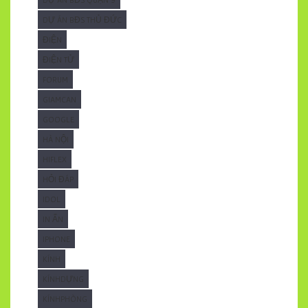
DỰ ÁN BĐS THỦ ĐỨC
ĐIỆN
ĐIỆN TỬ
FORUM
GIAMCAN
GOOGLE
HÀ NỘI
HIFLEX
HỎI ĐÁP
IDOL
IN ẤN
IPHONE
KÍNH
KÍNHDỰNG
KÍNHPHÒNG