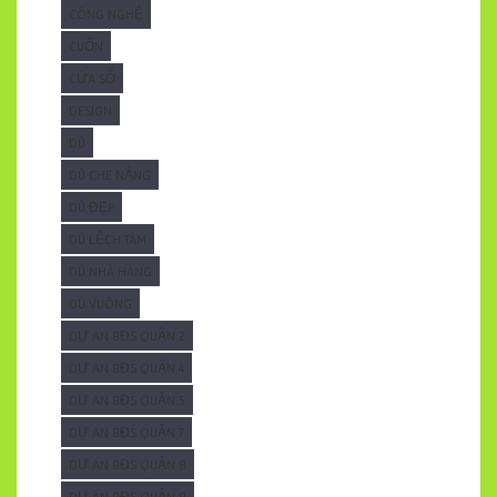
CÔNG NGHỆ
CUỐN
CỬA SỔ
DESIGN
DÙ
DÙ CHE NẮNG
DÙ ĐẸP
DÙ LỆCH TÂM
DÙ NHÀ HÀNG
DÙ VUÔNG
DỰ ÁN BĐS QUẬN 2
DỰ ÁN BĐS QUẬN 4
DỰ ÁN BĐS QUẬN 5
DỰ ÁN BĐS QUẬN 7
DỰ ÁN BĐS QUẬN 8
DỰ ÁN BĐS QUẬN 9