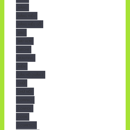
BẢNG
BẢNG HIỆU
BẢNG HIỆU GỖ
BÁO
BẠT HCM
BATCHE
BEAUTIFUL
BIỂN
CĂN HỘ QUẬN 2
CHỮ
CHỮ NỔI
COMPACT
CONFIDE
COOK
COSMETICS