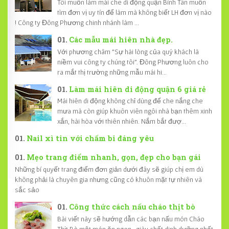
Tôi muốn làm mái che di động quận Bình Tân muốn
tìm đơn vị uy tín để làm mà không biết LH đơn vị nào
! Công ty Đông Phương chinh nhánh làm ...
Các mẫu mái hiên nhà đẹp.
Với phương châm "Sự hài lòng của quý khách là
niềm vui công ty chúng tôi". Đông Phương luôn cho
ra mắt thị trường những mẫu mái hi...
Làm mái hiên di động quận 6 giá rẻ
Mái hiên di động không chỉ dùng để che nắng che
mưa mà còn giúp khuôn viên ngôi nhà bạn thêm xinh
xắn, hài hòa với thiên nhiên. Nắm bắt đượ...
Nail xì tin với chấm bi đáng yêu
Mẹo trang điểm nhanh, gọn, đẹp cho bạn gái
Những bí quyết trang điểm đơn giản dưới đây sẽ giúp chị em dù
không phải là chuyên gia nhưng cũng có khuôn mặt tự nhiên và
sắc sảo
Công thức cách nấu cháo thịt bò
Bài viết này sẽ hướng dẫn các bạn nấu món Cháo
Thịt Bò một món ăn ngon , giàu chất dinh dưỡng nhất