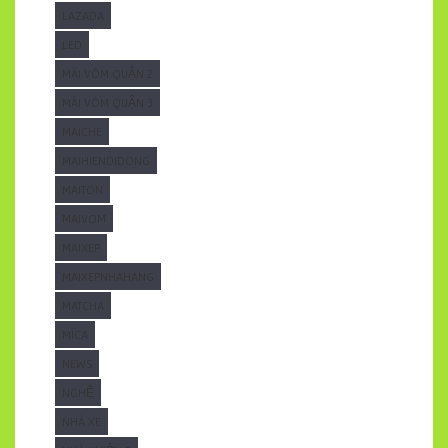
LAZADA
LED
MÁI VÒM QUẬN 2
MÁI VÒM QUẬN 3
MAICHE
MAIHIENDIDONG
MAITON
MAIVOM
MAIXEP
MAIXEPNHAHANG
MATCHA
MICA
NEWS
NGHỆ
NHÀ XE