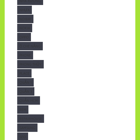
NHÀ XƯỞNG
NHỰA
NOIBAT
NOKIA
OPPO
Ô CHE NẮNG
PHONE
PHONG THỦY
PLACE
QUẬN 1
QUẬN 3
QUẬN HCM
RÈM
REPAIRHOUSE
SAMSUNG
SEO