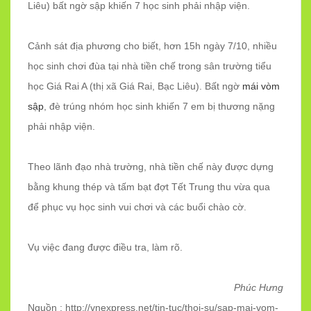
Liêu) bất ngờ sập khiến 7 học sinh phải nhập viện.
Cảnh sát địa phương cho biết, hơn 15h ngày 7/10, nhiều
học sinh chơi đùa tại nhà tiền chế trong sân trường tiểu
học Giá Rai A (thị xã Giá Rai, Bạc Liêu). Bất ngờ
mái vòm
sập
, đè trúng nhóm học sinh khiến 7 em bị thương nặng
phải nhập viện.
Theo lãnh đạo nhà trường, nhà tiền chế này được dựng
bằng khung thép và tấm bạt đợt Tết Trung thu vừa qua
để phục vụ học sinh vui chơi và các buổi chào cờ.
Vụ việc đang được điều tra, làm rõ.
Phúc Hưng
Nguồn : http://vnexpress.net/tin-tuc/thoi-su/sap-mai-vom-