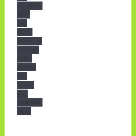
SMARTPHONE
SONY
SPA
STUDIO
SỬA MÁI TÔN
THẠCHCAO
THUỐC
TIỀN CHẾ
TRÀ
TRUYỆN
TUVI
TUYỂN DỤNG
VIDEO